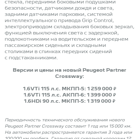
стекла, передними боковыми подушками
безопасности, датчиками дождя и света,
задними датчиками парковки, системой
интеллектуального привода Grip Control,
электроприводом складывания боковых зеркал,
функцией выключения света с задержкой,
подлокотниками на водительском и переднем
пассажирском сиденьях и складными
столиками в спинках передних сидений
с подстаканниками.
Версии и цены на новый Peugeot Partner
Crossway:
1.6VTi 115 л.с. МКПП-5: 1 259 000 ₽
1.6VTi 115 л.с. АКПП-6: 1 399 000 ₽
1.6HDi 90 л.с. МКПП-5: 1 319 000 ₽
Периодичность технического обслуживания нового
Peugeot Partner Crossway составит 1 год или 15 000 км.
На автомобили распространяется гарантия 3 года или
100 000 км пробега. Гарантия от сквозной коррозии 12