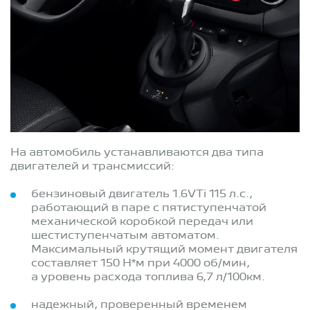
На автомобиль устанавливаются два типа
двигателей и трансмиссий:
бензиновый двигатель 1.6VTi 115 л.с.,
работающий в паре с пятиступенчатой
механической коробкой передач или
шестиступенчатым автоматом.
Максимальный крутящий момент двигателя
составляет 150 Н*м при 4000 об/мин,
а уровень расхода топлива 6,7 л/100км.
надежный, проверенный временем