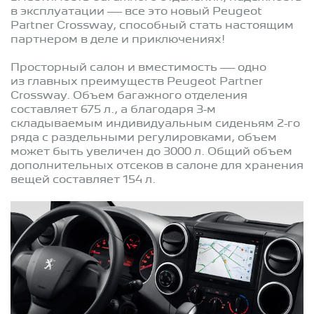
в эксплуатации — все это новый Peugeot
Partner Crossway, способный стать настоящим
партнером в деле и приключениях!
Просторный салон и вместимость — одно
из главных преимуществ Peugeot Partner
Crossway. Объем багажного отделения
составляет 675 л., а благодаря 3-м
складываемым индивидуальным сиденьям 2-го
ряда с раздельными регулировками, объем
может быть увеличен до 3000 л. Общий объем
дополнительных отсеков в салоне для хранения
вещей составляет 154 л.