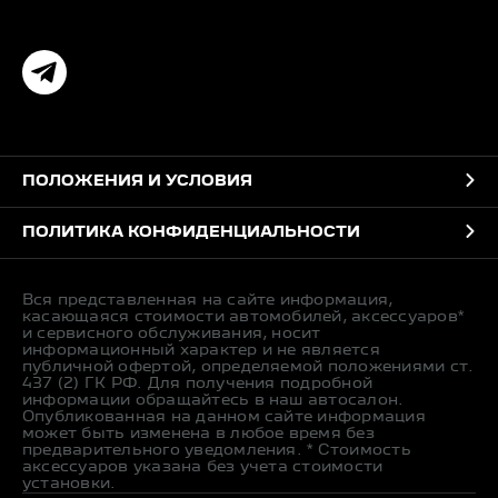
ПОЛОЖЕНИЯ И УСЛОВИЯ
ПОЛИТИКА КОНФИДЕНЦИАЛЬНОСТИ
Вся представленная на сайте информация,
касающаяся стоимости автомобилей, аксессуаров*
и сервисного обслуживания, носит
информационный характер и не является
публичной офертой, определяемой положениями ст.
437 (2) ГК РФ. Для получения подробной
информации обращайтесь в наш автосалон.
Опубликованная на данном сайте информация
может быть изменена в любое время без
предварительного уведомления. * Стоимость
аксессуаров указана без учета стоимости
установки.