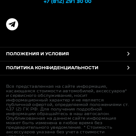
+7 (812) 291 30 00
ПОЛОЖЕНИЯ И УСЛОВИЯ
ПОЛИТИКА КОНФИДЕНЦИАЛЬНОСТИ
Вся представленная на сайте информация,
касающаяся стоимости автомобилей, аксессуаров*
и сервисного обслуживания, носит
информационный характер и не является
публичной офертой, определяемой положениями ст.
437 (2) ГК РФ. Для получения подробной
информации обращайтесь в наш автосалон.
Опубликованная на данном сайте информация
может быть изменена в любое время без
предварительного уведомления. * Стоимость
аксессуаров указана без учета стоимости