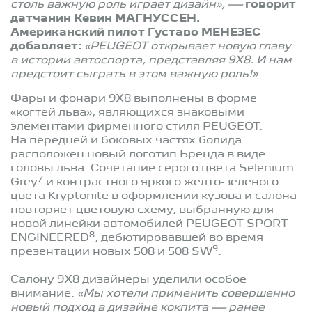
столь важную роль играет дизайн», —
говорит
датчанин Кевин МАГНУССЕН.
Американский пилот Густаво МЕНЕЗЕС
добавляет:
«PEUGEOT открывает новую главу
в истории автоспорта, представляя 9X8. И нам
предстоит сыграть в этом важную роль!»
Фары и фонари 9X8 выполнены в форме
«когтей льва», являющихся знаковыми
элементами фирменного стиля PEUGEOT.
На передней и боковых частях болида
расположен новый логотип Бренда в виде
головы льва. Сочетание серого цвета Selenium
7
Grey
и контрастного яркого желто-зеленого
цвета Kryptonite в оформлении кузова и салона
повторяет цветовую схему, выбранную для
новой линейки автомобилей PEUGEOT SPORT
8
ENGINEERED
, дебютировавшей во время
9
презентации новых 508 и 508 SW
.
Салону 9X8 дизайнеры уделили особое
внимание.
«Мы хотели применить совершенно
новый подход в дизайне кокпита — ранее