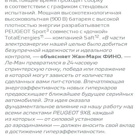
в настоящее время проходят сборку
в соответствии с графиком стендовых
испытаний. Мощная высокотехнологичная
высоковольтная (900 В) батарея с высокой
плотностью энергии разрабатывается
3
PEUGEOT Sport
совместно с «дочкой»
11
12
TotalEnergies
— компанией Saft
.
«В части
электроэнергии нашей целью было добиться
безупречной надежности и идеального
контроля, —
объясняет Жан-Марк ФИНО.
—
Ле-Ман превратился в 24-часовую
спринтерскую гонку, победа или поражение
в которой могут зависеть от количества
сделанных вами пит-стопов. Впечатляющая
энергоэффективность новых гиперкаров
предвосхищает ближайшее будущее серийных
автомобилей. Эта идея оказала
фундаментальное влияние на нашу работу над
всеми аспектами PEUGEOT 9X8, каждый
из которых — от силовой установки
до аэродинамики — должен вносить свой вклад
в достижение гиперэффективности».