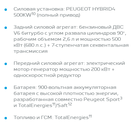
Силовая установка: PEUGEOT HYBRID4
10
500KW
(полный привод)
Задний силовой агрегат: бензиновый ДВС
V6 битурбо с углом развала цилиндров 90°,
рабочим объемом 2,6 л и мощностью 500
кВт (680 л.с.) + 7-ступенчатая секвентальная
трансмиссия
Передний силовой агрегат: электрический
мотор-генератор мощностью 200 кВт +
односкоростной редуктор
Батарея: 900-вольтная аккумуляторная
батарея с высокой плотностью энергии,
3
разработанная совместно Peugeot Sport
11
12
и TotalEnergies
/Saft
11
Топливо и ГСМ: TotalEnergies