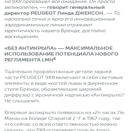
но 9X8 превзошел все ожидания. Он просто
великолепен, —
говорит генеральный
директор PEUGEOT Линда ДЖЕКСОН.
— То,
насколько точно и ярко его инновационные
аэродинамичные линии отражают
идентичность нашего Бренда, достойно
восхищения».
«БЕЗ АНТИКРЫЛА» — МАКСИМАЛЬНОЕ
ИСПОЛЬЗОВАНИЕ ПОТЕНЦИАЛА НОВОГО
6
РЕГЛАМЕНТА LMH
Тщательно проработанные детали задней
части PEUGEOT 9X8 включают в себя световые
элементы в виде «когтей льва» в фирменном
стиле Бренда, обрамляющие широкий
диффузор с ироничной надписью «Антикрыло?
Не слышали!».
Впервые антикрыло появилось на «24 часах Ле-
Мана» на болиде Chaparral
2 °F
в 1967 году, так
что сейчас со всей ответственностью можно
сказать, что 9X8 оспаривает пользу этого