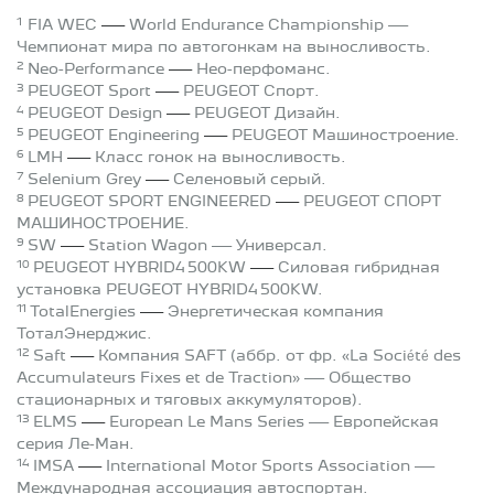
1
—
FIA WEC
World Endurance Championship —
Чемпионат мира по автогонкам на выносливость.
2
—
Neo-Performance
Нео-перфоманс.
3
—
PEUGEOT Sport
PEUGEOT Спорт.
4
—
PEUGEOT Design
PEUGEOT Дизайн.
5
—
PEUGEOT Engineering
PEUGEOT Машиностроение.
6
—
LMH
Класс гонок на выносливость.
7
—
Selenium Grey
Селеновый серый.
8
—
PEUGEOT SPORT ENGINEERED
PEUGEOT СПОРТ
МАШИНОСТРОЕНИЕ.
9
—
SW
Station Wagon — Универсал.
10
—
PEUGEOT HYBRID4 500KW
Силовая гибридная
установка PEUGEOT HYBRID4 500KW.
11
—
TotalEnergies
Энергетическая компания
ТоталЭнерджис.
12
—
Saft
Компания SAFT (аббр. от фр. «La Société des
Accumulateurs Fixes et de Traction» — Общество
стационарных и тяговых аккумуляторов).
13
—
ELMS
European Le Mans Series — Европейская
серия Ле-Ман.
14
—
IMSA
International Motor Sports Association —
Международная ассоциация автоспортан.