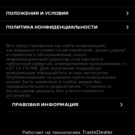
ПОЛОЖЕНИЯ И УСЛОВИЯ
ПОЛИТИКА КОНФИДЕНЦИАЛЬНОСТИ
Вся представленная на сайте информация,
касающаяся стоимости автомобилей, аксессуаров*
и сервисного обслуживания, носит
информационный характер и не является
публичной офертой, определяемой положениями ст.
437 (2) ГК РФ. Для получения подробной
информации обращайтесь в наш автосалон.
Опубликованная на данном сайте информация
может быть изменена в любое время без
предварительного уведомления. * Стоимость
аксессуаров указана без учета стоимости
установки.
ПРАВОВАЯ ИНФОРМАЦИЯ
TradeDealer
Работает на технологиях