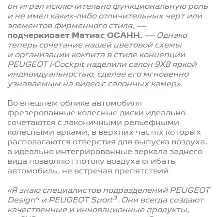
он играл исключительно функциональную роль
и не имел каких-либо отличительных черт или
элементов фирменного стиля, —
подчеркивает Матиас ОСАНН.
— Однако
теперь сочетание нашей цветовой схемы
и организации кокпита в стиле концепции
PEUGEOT i-Cockpit наделили салон 9X8 яркой
индивидуальностью, сделав его мгновенно
узнаваемым на видео с салонных камер».
Во внешнем облике автомобиля
фрезерованные колесные диски идеально
сочетаются с лаконичными рельефными
колесными арками, в верхних частях которых
располагаются отверстия для выпуска воздуха,
а идеально интегрированные зеркала заднего
вида позволяют потоку воздуха огибать
автомобиль, не встречая препятствий.
«Я знаю специалистов подразделений PEUGEOT
4
3
Design
и PEUGEOT Sport
. Они всегда создают
качественные и инновационные продукты,