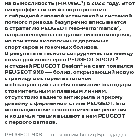
1
на выносливость (FIA WEC
) в 2022 году. Этот
гиперэффективный спортпрототип
c гибридной силовой установкой и системой
полного привода безупречно вписывается
2
в стратегию PEUGEOT Neo-Performance
,
направленную на создание высокомощных,
но при этом экологичных дорожных
спорткаров и гоночных болидов.
В результате тесного сотрудничества между
3
командой инженеров PEUGEOT SPORT
4
и студией PEUGEOT Design
на свет появился
PEUGEOT 9X8 — болид, открывающий новую
страницу в истории автогонок
и обращающий на себя внимание благодаря
стремительным и плавным линиям,
отсутствию заднего антикрыла и яркому
дизайну в фирменном стиле PEUGEOT. Его
инновационные технологические решения
и кошачья грация выдают в нем PEUGEOT
с первого взгляда.
PEUGEOT 9X8 — новейший болид Бренда для