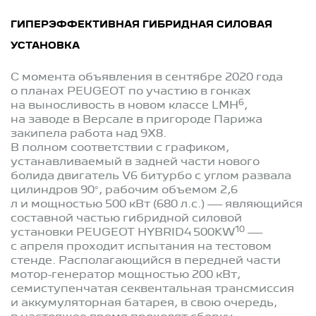
ГИПЕРЭФФЕКТИВНАЯ ГИБРИДНАЯ СИЛОВАЯ
УСТАНОВКА
С момента объявления в сентябре 2020 года
о планах PEUGEOT по участию в гонках
6
на выносливость в новом классе LMH
,
на заводе в Версале в пригороде Парижа
закипела работа над 9X8.
В полном соответствии с графиком,
устанавливаемый в задней части нового
болида двигатель V6 битурбо с углом развала
цилиндров 90°, рабочим объемом 2,6
л и мощностью 500 кВт (680 л.с.) — являющийся
составной частью гибридной силовой
10
установки PEUGEOT HYBRID4 500KW
—
с апреля проходит испытания на тестовом
стенде. Располагающийся в передней части
мотор-генератор мощностью 200 кВт,
семиступенчатая секвентальная трансмиссия
и аккумуляторная батарея, в свою очередь,