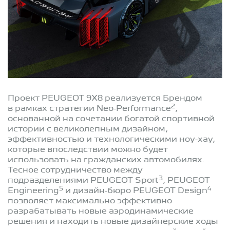
Проект PEUGEOT 9X8 реализуется Брендом
2
в рамках стратегии Neo-Performance
,
основанной на сочетании богатой спортивной
истории с великолепным дизайном,
эффективностью и технологическими ноу-хау,
которые впоследствии можно будет
использовать на гражданских автомобилях.
Тесное сотрудничество между
3
подразделениями PEUGEOT Sport
, PEUGEOT
5
4
Engineering
и дизайн-бюро PEUGEOT Design
позволяет максимально эффективно
разрабатывать новые аэродинамические
решения и находить новые дизайнерские ходы