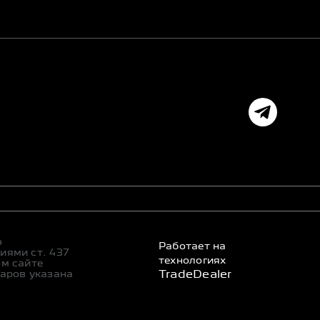
о
Работает на
иями ст. 437
технологиях
ом сайте
уаров указана
TradeDealer