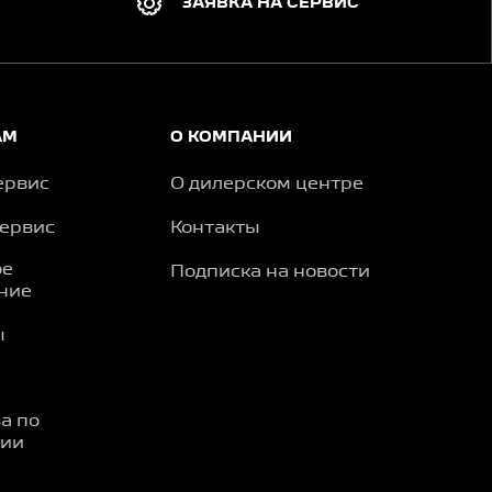
ЗАЯВКА НА СЕРВИС
АМ
О КОМПАНИИ
ервис
О дилерском центре
сервис
Контакты
ое
Подписка на новости
ние
ы
а по
ции